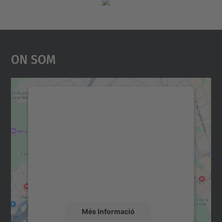
On Som
Necessitem el vostre
consentiment per carregar el
servei Google Maps!
Utilitzem un servei de tercers per incrustar
contingut del mapa que pugui recollir dades
sobre la vostra activitat. Reviseu-ne els
detalls i accepteu el servei per veure el
mapa.
Més Informació