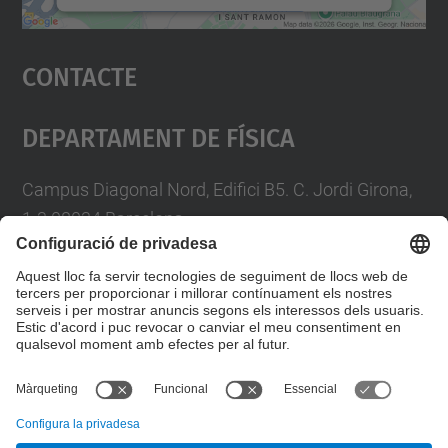
Accepta
Contacte
powered by
Usercentrics Consent
Management Platform
Departament De Física
Campus Diagonal Nord, Edifici B5. C. Jordi Girona,
1-3 08034 Barcelona
Telèfon
93 4017719
A/e usd.utgcntic
upc.edu
Formulari de contacte