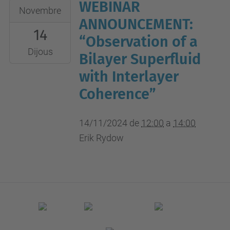
WEBINAR
2024-
Novembre
11-
ANNOUNCEMENT:
14
14T12:00:00+01:00
“Observation of a
2024-
Dijous
Bilayer Superfluid
11-
with Interlayer
14T14:00:00+01:00
Coherence”
UPC
campus
14/11/2024
de
12:00
a
14:00
nord,
Erik Rydow
B4-
212
(aula
seminari)