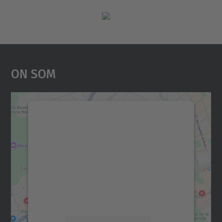
On Som
Necessitem el vostre
consentiment per carregar el
servei Google Maps!
Utilitzem un servei de tercers per incrustar
contingut del mapa que pugui recollir dades
sobre la vostra activitat. Reviseu-ne els
detalls i accepteu el servei per veure el
mapa.