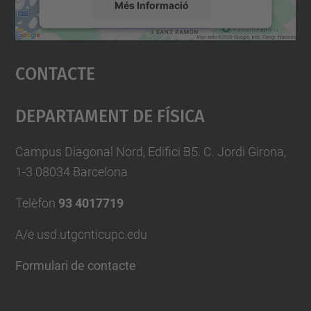
Més Informació
Accepta
Contacte
powered by
Usercentrics Consent
Management Platform
Departament De Física
Campus Diagonal Nord, Edifici B5. C. Jordi Girona,
1-3 08034 Barcelona
Telèfon
93 4017719
A/e usd.utgcntic
upc.edu
Formulari de contacte