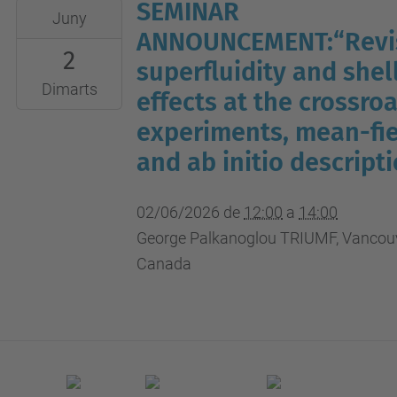
SEMINAR
2026-
Juny
06-
ANNOUNCEMENT:“Revis
2
02T12:00:00+02:00
superfluidity and shel
2026-
Dimarts
effects at the crossro
06-
experiments, mean-fie
02T14:00:00+02:00
and ab initio descripti
UPC
campus
02/06/2026
de
12:00
a
14:00
nord,
George Palkanoglou TRIUMF, Vancouv
B4-
Canada
212
(aula
seminari)