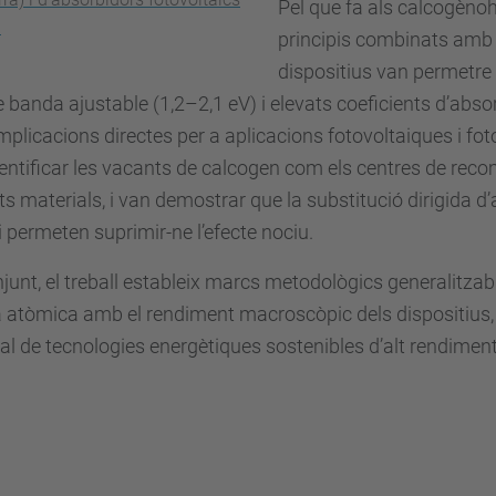
Pel que fa als calcogènoh
.
principis combinats amb 
dispositius van permetre
 banda ajustable (1,2–2,1 eV) i elevats coeficients d’abso
plicacions directes per a aplicacions fotovoltaiques i fotoc
entificar les vacants de calcogen com els centres de rec
s materials, i van demostrar que la substitució dirigida d’a
si permeten suprimir-ne l’efecte nociu.
junt, el treball estableix marcs metodològics generalitz
 atòmica amb el rendiment macroscòpic dels dispositius, o
al de tecnologies energètiques sostenibles d’alt rendiment