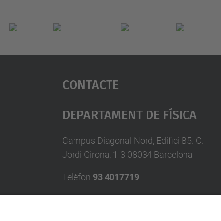
Contacte
Departament De Física
Campus Diagonal Nord, Edifici B5. C.
Jordi Girona, 1-3 08034 Barcelona
Telèfon
93 4017719
A/e usd.utgcntic
upc.edu