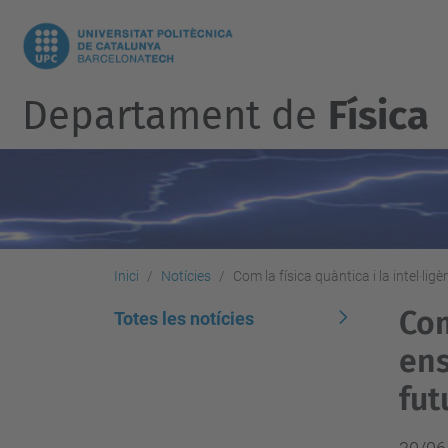
Departament de
Física
Inici
Notícies
Com la física quàntica i la intel·lig
Com
Totes les notícies
ens
fut