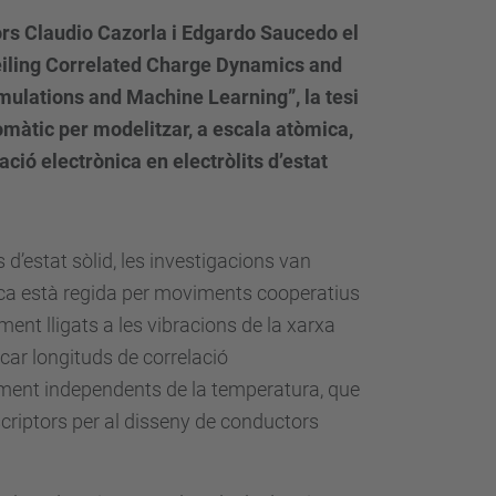
ors Claudio Cazorla i Edgardo Saucedo el
eiling Correlated Charge Dynamics and
ulations and Machine Learning”, la tesi
màtic per modelitzar, a escala atòmica,
ió electrònica en electròlits d’estat
s d’estat sòlid, les investigacions van
nica està regida per moviments cooperatius
ment lligats a les vibracions de la xarxa
ficar longituds de correlació
lement independents de la temperatura, que
criptors per al disseny de conductors