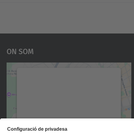
On Som
Necessitem el vostre consentiment
per carregar el servei Google Maps!
Utilitzem un servei de tercers per incrustar
contingut del mapa que pugui recollir dades
sobre la vostra activitat. Reviseu-ne els
detalls i accepteu el servei per veure el mapa.
Més Informació