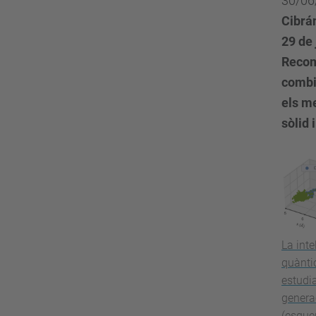
30/06
Cibrán
29 de
Recom
combi
els me
sòlid 
La intel
quànti
estudi
generac
(esquer