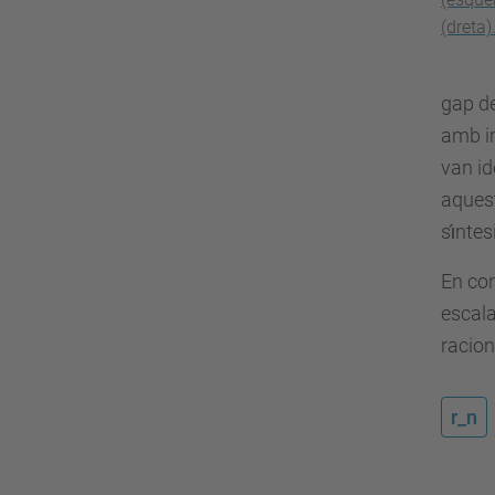
(dreta)
gap de
amb im
van id
aquest
sı́nte
En con
escala
racion
r_n