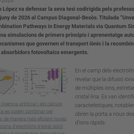
/2026
 López va defensar la seva tesi codirigida pels profess
 juny de 2026 al Campus Diagonal-Besòs. Titulada ”Unv
bination Pathways in Energy Materials via Quantum Sim
na simulacions de primers principis i aprenentatge auto
canismes que governen el transport iònic i la recombinac
i absorbidors fotovoltaics emergents.
En el camp dels electròlit
revelar que la difusió iò
de múltiples ions, estreta
cristal·lina. Es van identi
·ligència artificial i els càlculs
caracterı́stiques, notab
cs es poden combinar per
obren la porta a nous des
ar de manera més eficient noves
d’ions ràpids.
ions d’electròlits d’estat sòlid
ra) i d’absorbidors fotovoltaics