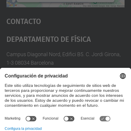
Aceptar
Contacto
powered by
Usercentrics Consent
Management Platform
Departamento De Física
Campus Diagonal Nord, Edifici B5. C. Jordi Girona,
1-3 08034 Barcelona
Telèfon
93 4017719
A/e usd.utgcntic
upc.edu
Formulario de contacto