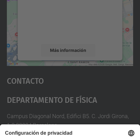
Utilizamos un servicio de terceros para
incrustar contenido de mapas que puede
recopilar datos sobre su actividad. Le
rogamos que revise los detalles y acepte el
servicio para ver este mapa.
Más información
Aceptar
Contacto
powered by
Usercentrics Consent
Management Platform
Departamento De Física
Campus Diagonal Nord, Edifici B5. C. Jordi Girona,
1-3 08034 Barcelona
Telèfon
93 4017719