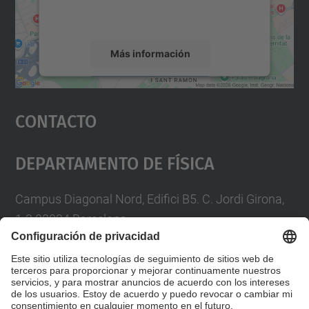
rogamos que revise los detalles y acepte el
servicio para ver este mapa.
Más información
Aceptar
Contacto
powered by
Usercentrics Consent
Management Platform
Departamento De Física
Campus Diagonal Nord, Edifici B5. C. Jordi Girona,
1-3 08034 Barcelona
Telèfon
93 4017719
A/e usd.utgcntic
upc.edu