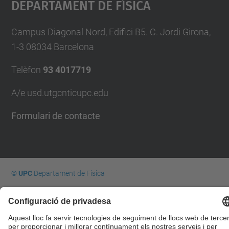
Departament De Física
Campus Diagonal Nord, Edifici B5. C. Jordi Girona,
1-3 08034 Barcelona
Telèfon
93 4017719
A/e usd.utgcntic
upc.edu
Formulari de contacte
© UPC
Departament de Física
Desenvolupat amb
Mapa del lloc
Accessibilitat