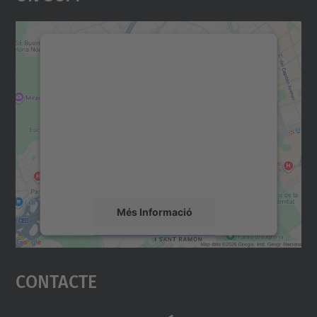
Necessitem el vostre
consentiment per carregar el
servei Google Maps!
Utilitzem un servei de tercers per incrustar
contingut del mapa que pugui recollir dades
sobre la vostra activitat. Reviseu-ne els
detalls i accepteu el servei per veure el
mapa.
Més Informació
Accepta
Contacte
powered by
Usercentrics Consent
Management Platform