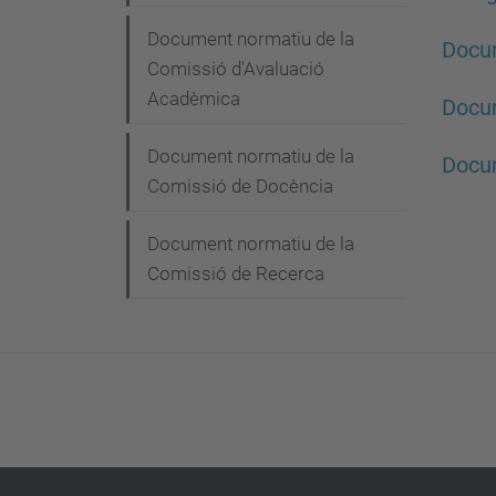
g
Document normatiu de la
a
Docum
Comissió d'Avaluació
c
Acadèmica
Docum
i
Document normatiu de la
ó
Docum
Comissió de Docència
Document normatiu de la
Comissió de Recerca