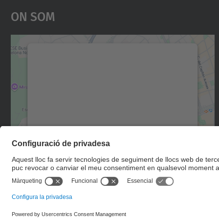
On Som
Necessitem el vostre consentiment
per carregar el servei Google Maps!
Utilitzem un servei de tercers per incrustar
contingut del mapa que pugui recollir dades
sobre la vostra activitat. Reviseu-ne els
detalls i accepteu el servei per veure el mapa.
Més Informació
Accepta
powered by
Usercentrics Consent
Management Platform