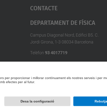
Contacte
Departament De Física
Campus Diagonal Nord, Edifici B5. C.
Jordi Girona, 1-3 08034 Barcelona
Telèfon
93 4017719
A/e usd.utgcntic
upc.edu
Formulari de contacte