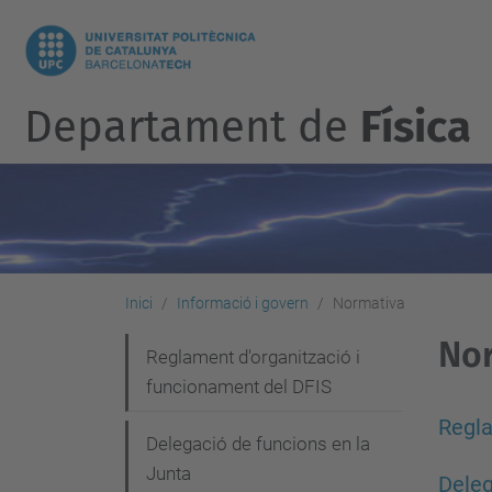
Departament de
Física
Inici
Informació i govern
Normativa
No
N
Reglament d'organització i
funcionament del DFIS
a
v
Regla
Delegació de funcions en la
e
Junta
Deleg