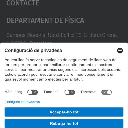
Contacte
powered by
Usercentrics Consent
Management Platform
Departament De Física
Campus Diagonal Nord, Edifici B5. C. Jordi Girona,
1-3 08034 Barcelona
Telèfon
93 4017719
A/e usd.utgcntic
upc.edu
Formulari de contacte
© UPC
Departament de Física