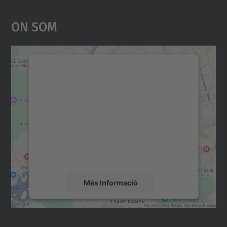
On Som
Necessitem el vostre
consentiment per carregar el
servei Google Maps!
Utilitzem un servei de tercers per incrustar
contingut del mapa que pugui recollir dades
sobre la vostra activitat. Reviseu-ne els
detalls i accepteu el servei per veure el
mapa.
Més Informació
Accepta