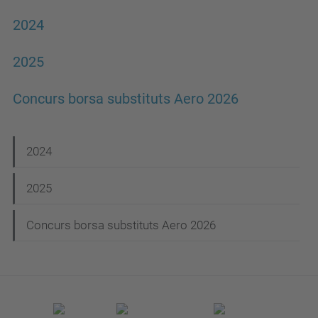
2024
2025
Concurs borsa substituts Aero 2026
N
2024
a
2025
v
e
Concurs borsa substituts Aero 2026
g
a
c