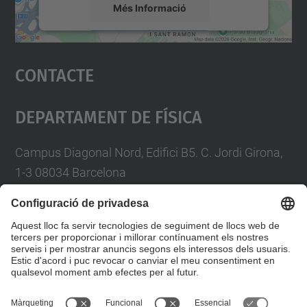
Més Informació
Accepta
Contacte
powered by
Usercentrics Consent
Management Platform
Departament De Física
Campus Diagonal Nord, Edifici B5. C. Jordi Girona,
1-3 08034 Barcelona
Telèfon
93 4017719
A/e usd.utgcntic
upc.edu
Formulari de contacte