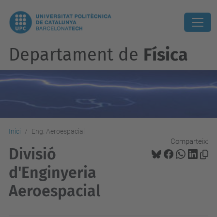
Departament de
Física
Inici
Eng. Aeroespacial
Comparteix:
Divisió
d'Enginyeria
Aeroespacial