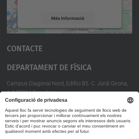
mapa.
Més Informació
Accepta
Contacte
powered by
Usercentrics Consent
Management Platform
Departament De Física
Campus Diagonal Nord, Edifici B5. C. Jordi Girona,
1-3 08034 Barcelona
Telèfon
93 4017719
A/e usd.utgcntic
upc.edu
Formulari de contacte