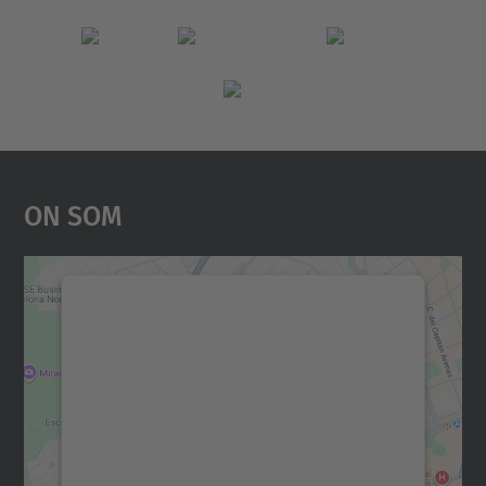
On Som
Necessitem el vostre
consentiment per carregar el
servei Google Maps!
Utilitzem un servei de tercers per incrustar
contingut del mapa que pugui recollir dades
sobre la vostra activitat. Reviseu-ne els
detalls i accepteu el servei per veure el