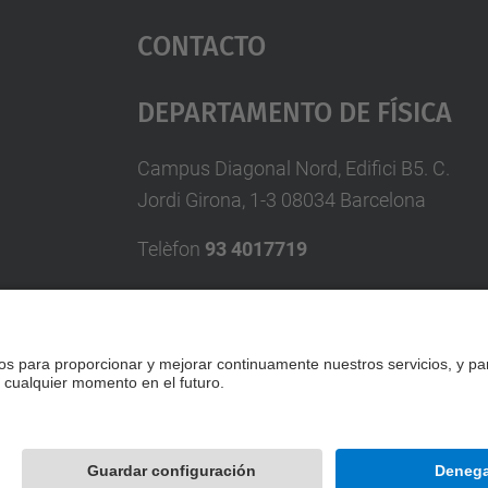
Contacto
Departamento De Física
Campus Diagonal Nord, Edifici B5. C.
Jordi Girona, 1-3 08034 Barcelona
Telèfon
93 4017719
A/e usd.utgcntic
upc.edu
Formulario de contacto