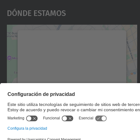
Dónde Estamos
Necesitamos su consentimiento
para cargar el servicio Google Maps.
Utilizamos un servicio de terceros para
incrustar contenido de mapas que puede
recopilar datos sobre su actividad. Le
rogamos que revise los detalles y acepte el
servicio para ver este mapa.
Más información
Aceptar
powered by
Usercentrics Consent
Management Platform