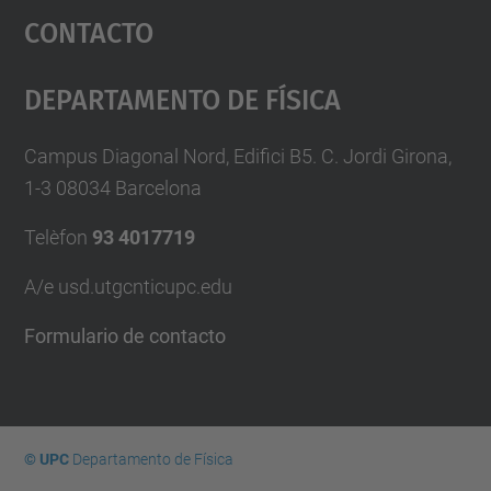
Contacto
powered by
Usercentrics Consent
Management Platform
Departamento De Física
Campus Diagonal Nord, Edifici B5. C. Jordi Girona,
1-3 08034 Barcelona
Telèfon
93 4017719
A/e usd.utgcntic
upc.edu
Formulario de contacto
© UPC
Departamento de Física