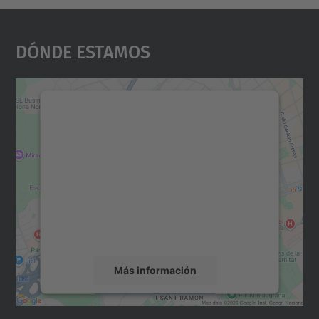
Dónde Estamos
Necesitamos su consentimiento
para cargar el servicio Google
Maps.
Utilizamos un servicio de terceros para
incrustar contenido de mapas que puede
recopilar datos sobre su actividad. Le
rogamos que revise los detalles y acepte el
servicio para ver este mapa.
Más información
Aceptar