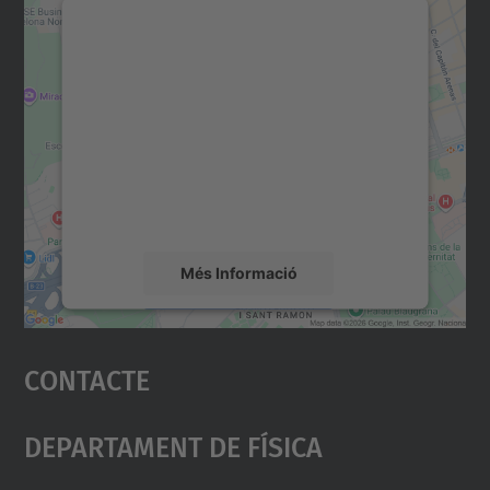
Necessitem el vostre
consentiment per carregar el
servei Google Maps!
Utilitzem un servei de tercers per incrustar
contingut del mapa que pugui recollir dades
sobre la vostra activitat. Reviseu-ne els
detalls i accepteu el servei per veure el
mapa.
Més Informació
Accepta
Contacte
powered by
Usercentrics Consent
Management Platform
Departament De Física