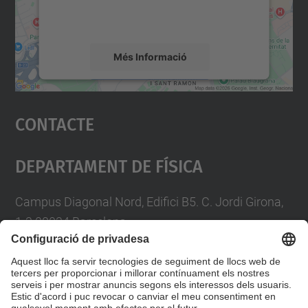
detalls i accepteu el servei per veure el
mapa.
Més Informació
Accepta
Contacte
powered by
Usercentrics Consent
Management Platform
Departament De Física
Campus Diagonal Nord, Edifici B5. C. Jordi Girona,
1-3 08034 Barcelona
Telèfon
93 4017719
A/e usd.utgcntic
upc.edu