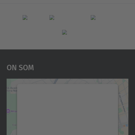
On Som
Necessitem el vostre
consentiment per carregar el
servei Google Maps!
Utilitzem un servei de tercers per incrustar
contingut del mapa que pugui recollir dades
sobre la vostra activitat. Reviseu-ne els